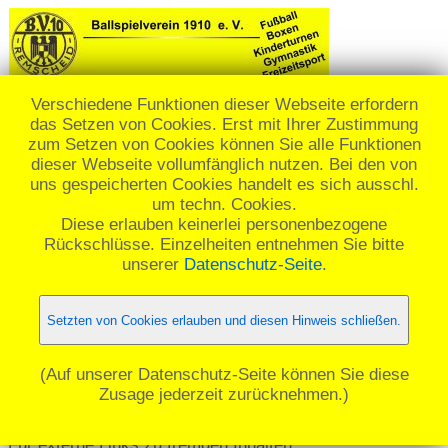
Verschiedene Funktionen dieser Webseite erfordern
das Setzen von Cookies. Erst mit Ihrer Zustimmung
☰ Menü
zum Setzen von Cookies können Sie alle Funktionen
dieser Webseite vollumfänglich nutzen. Bei den von
uns gespeicherten Cookies handelt es sich ausschl.
Datenschutzerklärung
um techn. Cookies.
Diese erlauben keinerlei personenbezogene
Wir freuen uns über dein Interesse an
Rückschlüsse. Einzelheiten entnehmen Sie bitte
unserer Homepage.
unserer
Datenschutz-Seite
.
Der Schutz deiner personenbezogenen
Setzten von Cookies erlauben und diesen Hinweis schließen.
Daten bei der Erhebung, Verarbeitung und
Nutzung anlässlich deines Besuchs auf
(Auf unserer Datenschutz-Seite können Sie diese
unserer Homepage ist uns ein wichtiges
Zusage jederzeit zurücknehmen.)
Anliegen.
Für externe Links zu fremden Inhalten